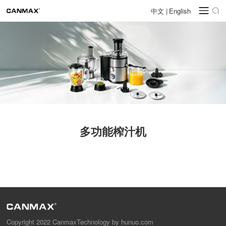
中文
|
English
多功能榨汁机
Copyright 2022 CanmaxTechnology by hunuo.com