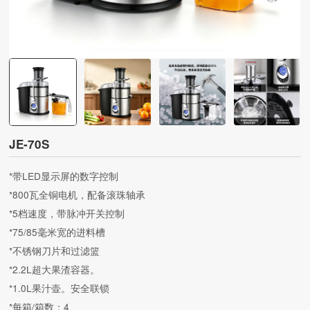
JE-70S
*带LED显示屏的数字控制
*800瓦全铜电机，配备滚珠轴承
*5档速度，带脉冲开关控制
*75/85毫米宽的进料槽
*不锈钢刀片和过滤篮
*2.2L超大果渣容器。
*1.0L果汁壶。安全联锁
*每箱/箱数：4