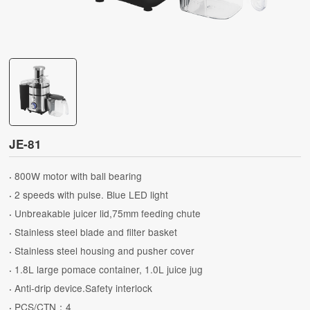
JE-81
800W motor with ball bearing
·
2 speeds with pulse. Blue LED light
·
Unbreakable juicer lid,75mm feeding chute
·
Stainless steel blade and filter basket
·
Stainless steel housing and pusher cover
·
1.8L large pomace container, 1.0L juice jug
·
Anti-drip device.Safety interlock
·
PCS/CTN：4
·